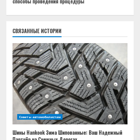
д
способы проведения процедуры
о
л
СВЯЗАННЫЕ ИСТОРИИ
ж
и
т
ь
ч
т
Советы автомобилистам
е
н
Шины Hankook Зима Шипованные: Ваш Надежный
Партнёр на Снежных Дорогах