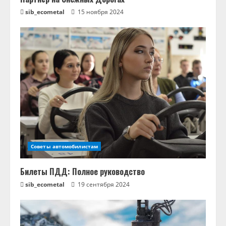
и
sib_ecometal
15 ноября 2024
е
Советы автомобилистам
Билеты ПДД: Полное руководство
sib_ecometal
19 сентября 2024