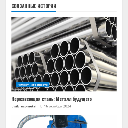
ж
СВЯЗАННЫЕ ИСТОРИИ
и
т
ь
ч
т
е
н
Ремонт - это просто
и
Нержавеющая сталь: Металл будущего
е
sib_ecometal
16 октября 2024