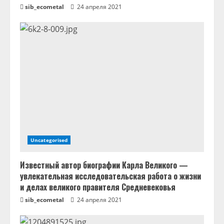
sib_ecometal
24 апреля 2021
и
е
Uncategorised
Известный автор биографии Карла Великого —
увлекательная исследовательская работа о жизни
и делах великого правителя Средневековья
sib_ecometal
24 апреля 2021