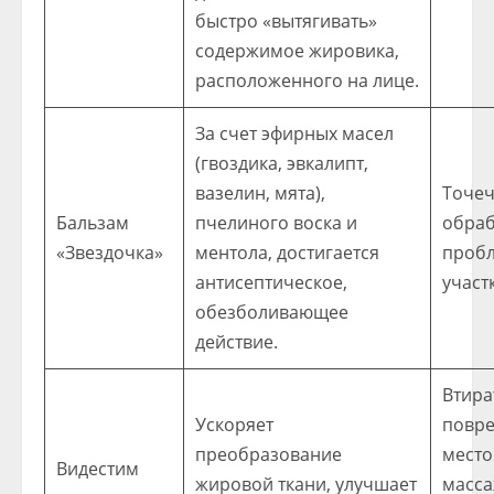
быстро «вытягивать»
содержимое жировика,
расположенного на лице.
За счет эфирных масел
(гвоздика, эвкалипт,
вазелин, мята),
Точе
Бальзам
пчелиного воска и
обраб
«Звездочка»
ментола, достигается
проб
антисептическое,
участ
обезболивающее
действие.
Втира
Ускоряет
повр
преобразование
место
Видестим
жировой ткани, улучшает
масс