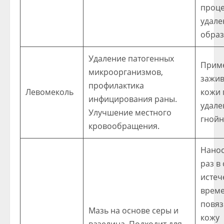
проце
удале
образ
Удаление патогенных
Прим
микроорганизмов,
зажи
профилактика
Левомеколь
кожи 
инфицирования раны.
удале
Улучшение местного
гнойн
кровообращения.
Нанос
раз в 
истеч
врем
повяз
Мазь на основе серы и
кожу