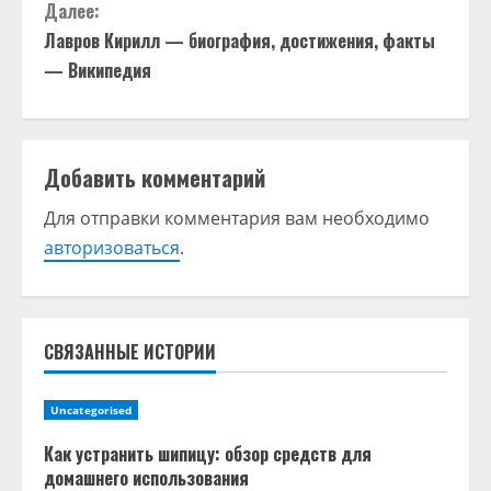
д
Далее:
Лавров Кирилл — биография, достижения, факты
о
— Википедия
л
ж
Добавить комментарий
и
Для отправки комментария вам необходимо
т
авторизоваться
.
ь
ч
СВЯЗАННЫЕ ИСТОРИИ
т
Uncategorised
е
Как устранить шипицу: обзор средств для
н
домашнего использования