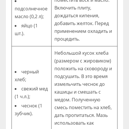
поместить воск и масло.
Включить плиту,
подсолнечное
дождаться кипения,
масло (0,2 л);
добавить желток. Перед
яйцо (1
применением охладить и
шт.).
процедить.
Небольшой кусок хлеба
(размером с жировиком)
положить на сковороду и
черный
подсушить. В это время
хлеб;
измельчить чеснок до
свежий мед
кашицы и смешать с
(1 ч.л.);
медом. Полученную
чеснок (1
смесь поместить на хлеб,
зубчик).
дать пропитаться. Мазь
использовать как