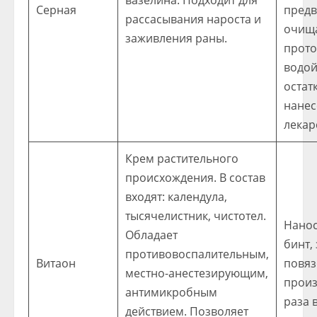
вазелина. Подходит для
Серная
предв
рассасывания нароста и
очищ
заживления раны.
прот
водой
остат
нанес
лекар
Крем растительного
происхождения. В состав
входят: календула,
тысячелистник, чистотел.
Нанос
Обладает
бинт,
противовоспалительным,
Витаон
повяз
местно-анестезирующим,
произ
антимикробным
раза в
действием. Позволяет