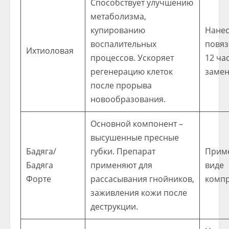
Способствует улучшению
метаболизма,
купированию
Нанес
воспалительных
повяз
Ихтиоловая
процессов. Ускоряет
12 ча
регенерацию клеток
замен
после прорыва
новообразования.
Основной компонент –
высушенные пресные
Бадяга/
губки. Препарат
Прим
Бадяга
применяют для
виде
Форте
рассасывания гнойников,
компр
заживления кожи после
деструкции.