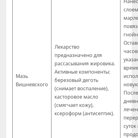
Нанес
слое
марл
повяз
гнойн
Остав
Лекарство
часов
предназначено для
указа
рассасывания жировика.
врем
Активные компоненты:
Мазь
испол
березовый деготь
Вишневского
новую
(снимает воспаление),
После
касторовое масло
дневн
(смягчает кожу),
лечен
ксероформ (антисептик).
перер
суток
прод