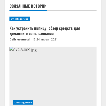
ь
СВЯЗАННЫЕ ИСТОРИИ
ч
т
Uncategorised
е
Как устранить шипицу: обзор средств для
домашнего использования
н
sib_ecometal
24 апреля 2021
и
е
Uncategorised