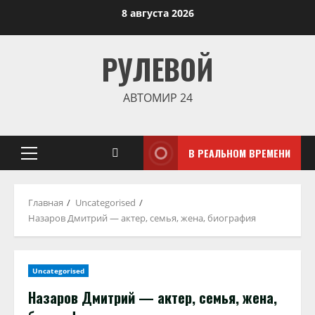
Перейти
8 августа 2026
к
содержимому
РУЛЕВОЙ
АВТОМИР 24
В РЕАЛЬНОМ ВРЕМЕНИ
Основное
меню
Главная
Uncategorised
Назаров Дмитрий — актер, семья, жена, биография
Uncategorised
Назаров Дмитрий — актер, семья, жена,