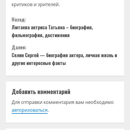
критиков и зрителей.
П
Назад:
Лютаева актриса Татьяна – биография,
р
фильмография, достижения
о
Далее:
д
Селин Сергей — биография актера, личная жизнь и
другие интересные факты
о
л
Добавить комментарий
ж
Для отправки комментария вам необходимо
и
авторизоваться
.
т