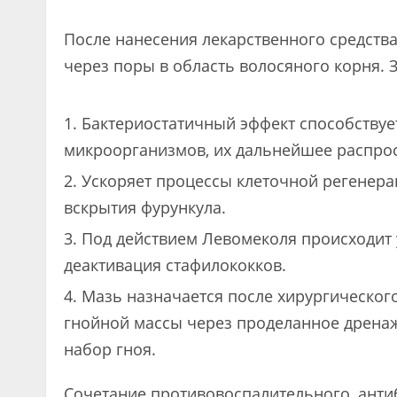
После нанесения лекарственного средств
через поры в область волосяного корня. 
Бактериостатичный эффект способству
микроорганизмов, их дальнейшее распро
Ускоряет процессы клеточной регенера
вскрытия фурункула.
Под действием Левомеколя происходит у
деактивация стафилококков.
Мазь назначается после хирургического
гнойной массы через проделанное дрена
набор гноя.
Сочетание противовоспалительного, ант