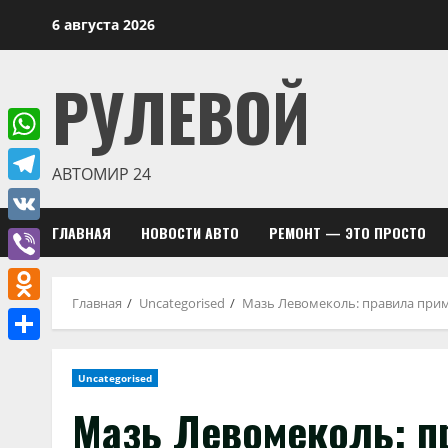
Перейти
6 августа 2026
к
содержимому
РУЛЕВОЙ
WhatsApp
АВТОМИР 24
Telegram
ГЛАВНАЯ
НОВОСТИ АВТО
РЕМОНТ — ЭТО ПРОСТО
VK
Viber
Главная
Uncategorised
Мазь Левомеколь: правила при
Odnoklassniki
Отправить
Uncategorised
Мазь Левомеколь: п