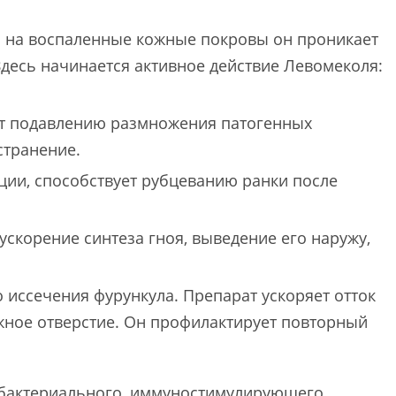
а на воспаленные кожные покровы он проникает
Здесь начинается активное действие Левомеколя:
ет подавлению размножения патогенных
странение.
ции, способствует рубцеванию ранки после
скорение синтеза гноя, выведение его наружу,
 иссечения фурункула. Препарат ускоряет отток
жное отверстие. Он профилактирует повторный
ибактериального, иммуностимулирующего,