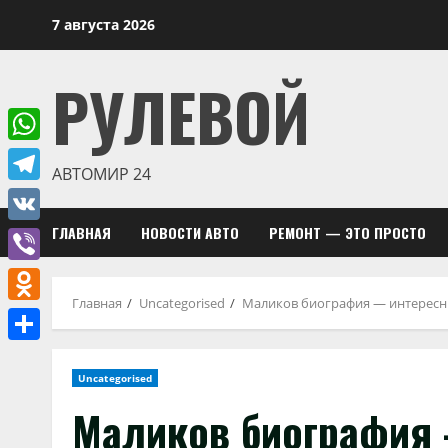
Перейти
7 августа 2026
к
содержимому
РУЛЕВОЙ
WhatsApp
АВТОМИР 24
Telegram
ГЛАВНАЯ
НОВОСТИ АВТО
РЕМОНТ — ЭТО ПРОСТО
VK
Viber
Главная
Uncategorised
Маликов биография — интересны
Odnoklassniki
Отправить
Uncategorised
Маликов биография