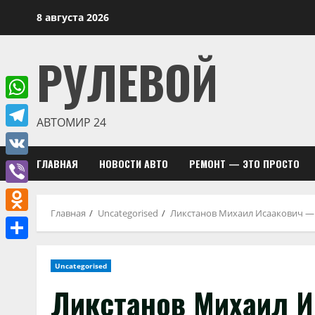
Перейти
8 августа 2026
к
содержимому
РУЛЕВОЙ
WhatsApp
АВТОМИР 24
Telegram
ГЛАВНАЯ
НОВОСТИ АВТО
РЕМОНТ — ЭТО ПРОСТО
VK
Viber
Главная
Uncategorised
Ликстанов Михаил Исаакович — 
Odnoklassniki
Отправить
Uncategorised
Ликстанов Михаил 