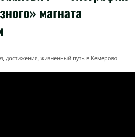
зного» магната
и