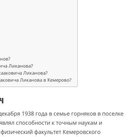
нов?
ича Ликанова?
сааковича Ликанова?
аковича Ликанова в Кемерово?
ч
екабря 1938 года в семье горняков в поселке
являл способности к точным наукам и
 физический факультет Кемеровского