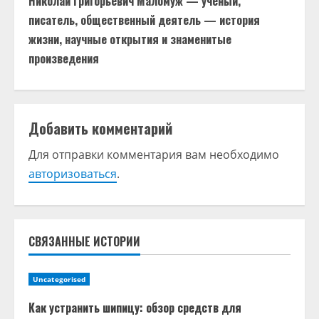
Николай Григорьевич Маломуж — ученый,
о
писатель, общественный деятель — история
жизни, научные открытия и знаменитые
л
произведения
ж
и
Добавить комментарий
т
Для отправки комментария вам необходимо
ь
авторизоваться
.
ч
т
СВЯЗАННЫЕ ИСТОРИИ
е
н
Uncategorised
Как устранить шипицу: обзор средств для
и