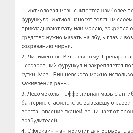
Ихтиоловая мазь считается наиболее п
фурункула. Ихтиол наносят толстым слоем
прикладывают вату или марлю, закрепля
средство нужно мазать на лбу, у глаз и во
созреванию чирья.
Линимент по Вишневскому. Препарат ан
несозревший фурункул и закрепляется пов
сутки. Мазь Вишневского можно использо
заживления раны.
Левомеколь – эффективная мазь с анти
бактерию стафилококк, вызвавшую развит
восстановление тканей, защищает от про
возбудителей.
Офлокаин – антибиотик для борьбы с в