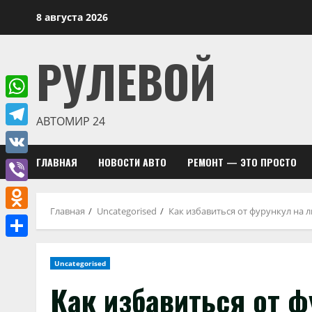
Перейти
8 августа 2026
к
содержимому
РУЛЕВОЙ
WhatsApp
АВТОМИР 24
Telegram
ГЛАВНАЯ
НОВОСТИ АВТО
РЕМОНТ — ЭТО ПРОСТО
VK
Viber
Главная
Uncategorised
Как избавиться от фурункул на 
Odnoklassniki
Отправить
Uncategorised
Как избавиться от ф