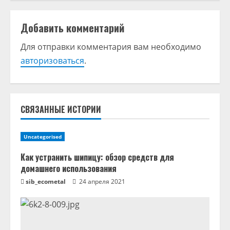
ж
и
Добавить комментарий
т
Для отправки комментария вам необходимо
авторизоваться
.
ь
ч
т
СВЯЗАННЫЕ ИСТОРИИ
е
Uncategorised
н
Как устранить шипицу: обзор средств для
домашнего использования
и
sib_ecometal
24 апреля 2021
е