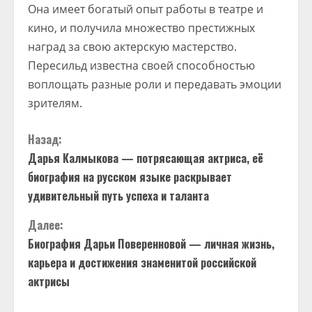
Она имеет богатый опыт работы в театре и
кино, и получила множество престижных
наград за свою актерскую мастерство.
Пересильд известна своей способностью
воплощать разные роли и передавать эмоции
зрителям.
П
Назад:
Дарья Калмыкова — потрясающая актриса, её
р
биография на русском языке раскрывает
о
удивительный путь успеха и таланта
д
Далее:
Биография Дарьи Поверенновой — личная жизнь,
о
карьера и достижения знаменитой российской
актрисы
л