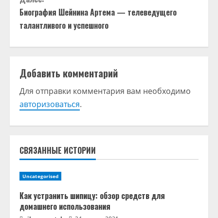
о
Биография Шейнина Артема — телеведущего
талантливого и успешного
л
ж
и
Добавить комментарий
т
Для отправки комментария вам необходимо
авторизоваться
.
ь
ч
т
СВЯЗАННЫЕ ИСТОРИИ
е
Uncategorised
н
Как устранить шипицу: обзор средств для
домашнего использования
и