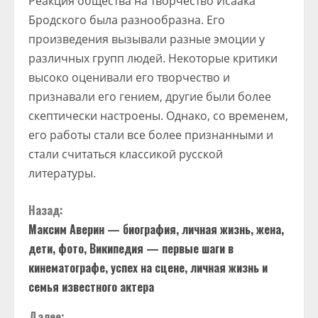
Реакция общества на творчество Исаака
Бродского была разнообразна. Его
произведения вызывали разные эмоции у
различных групп людей. Некоторые критики
высоко оценивали его творчество и
признавали его гением, другие были более
скептически настроены. Однако, со временем,
его работы стали все более признанными и
стали считаться классикой русской
литературы.
П
Назад:
Максим Аверин — биография, личная жизнь, жена,
р
дети, фото, Википедия — первые шаги в
о
кинематографе, успех на сцене, личная жизнь и
семья известного актера
д
Далее: