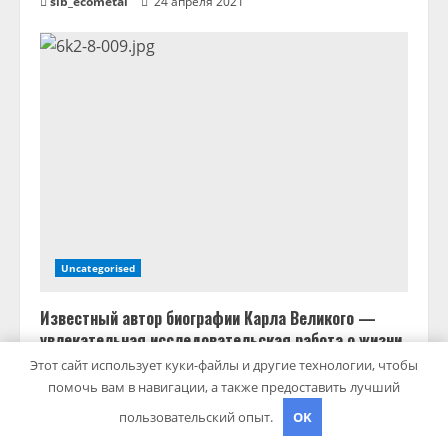
sib_ecometal
24 апреля 2021
е
Uncategorised
Известный автор биографии Карла Великого —
увлекательная исследовательская работа о жизни
и делах великого правителя Средневековья
Этот сайт использует куки-файлы и другие технологии, чтобы
помочь вам в навигации, а также предоставить лучший
sib_ecometal
24 апреля 2021
пользовательский опыт.
OK