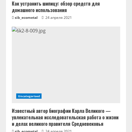
Как устранить шипицу: обзор средств для
н
домашнего использования
sib_ecometal
24 апреля 2021
и
е
Uncategorised
Известный автор биографии Карла Великого —
увлекательная исследовательская работа о жизни
и делах великого правителя Средневековья
sib_ecometal
24 апреля 2021