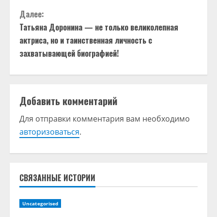
о
Далее:
д
Татьяна Доронина — не только великолепная
актриса, но и таинственная личность с
о
захватывающей биографией!
л
ж
Добавить комментарий
и
Для отправки комментария вам необходимо
т
авторизоваться
.
ь
ч
СВЯЗАННЫЕ ИСТОРИИ
т
Uncategorised
е