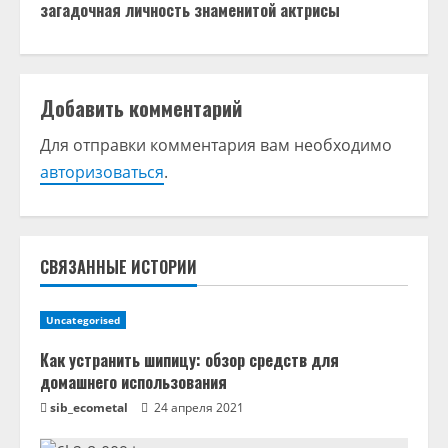
загадочная личность знаменитой актрисы
о
л
Добавить комментарий
ж
Для отправки комментария вам необходимо
и
авторизоваться
.
т
ь
СВЯЗАННЫЕ ИСТОРИИ
ч
т
Uncategorised
е
Как устранить шипицу: обзор средств для
домашнего использования
н
sib_ecometal
24 апреля 2021