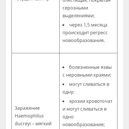
блестящая, покрытая
серозными
выделениями;
через 1,5 месяца
происходит регресс
новообразования.
болезненные язвы
с неровными краями;
могут сливаться в
одну;
эрозии кровоточат
Заражение
и могут сливаться в
Haemophilus
одно
ducreyi – мягкий
новообразование;