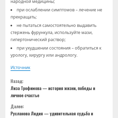
народной медицины;
при ослаблении симптомов – лечение не
прекращать;
не пытаться самостоятельно выдавить
стержень фурункула, используйте мази,
гипертонический раствор;
при ухудшении состояния – обратиться к
урологу, хирургу или андрологу.
Источник
П
Назад:
Лиза Трофимова — история жизни, победы и
р
личное счастье
о
Далее:
д
Русланова Лидия — удивительная судьба и