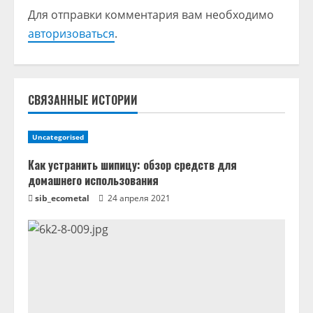
т
Для отправки комментария вам необходимо
авторизоваться
.
ь
ч
т
СВЯЗАННЫЕ ИСТОРИИ
е
Uncategorised
н
Как устранить шипицу: обзор средств для
домашнего использования
и
sib_ecometal
24 апреля 2021
е