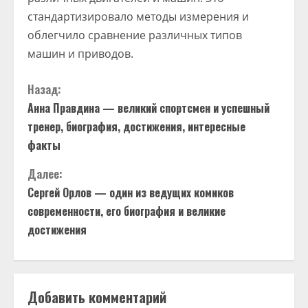
стандартизировало методы измерения и
облегчило сравнение различных типов
машин и приводов.
П
Назад:
Анна Правдина — великий спортсмен и успешный
р
тренер, биография, достижения, интересные
о
факты
д
Далее:
Сергей Орлов — один из ведущих комиков
о
современности, его биография и великие
достижения
л
ж
и
Добавить комментарий