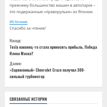
прежнему большинство машин в автопарке –
это подержанные «праворульки» из Японии.
Источник
Спасибо за чтение!
П
Назад:
Tesla наконец-то стала приносить прибыль. Победа
р
Илона Маска?
о
Далее:
д
«Заряженный» Chevrolet Cruze получил 300-
сильный турбомотор
о
л
СВЯЗАННЫЕ ИСТОРИИ
ж