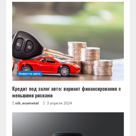
и
т
ь
ч
т
е
Новости авто
н
Кредит под залог авто: вариант финансирования с
и
меньшими рисками
sib_ecometal
3 апреля 2024
е