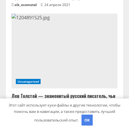
sib_ecometal
24 апреля 2021
Uncategorised
Лев Толстой — знаменитый русский писатель, чьи
книги полны приключений, дружбы и настоящих
Этот сайт использует куки-файлы и другие технологии, чтобы
человеческих ценностей!
помочь вам в навигации, а также предоставить лучший
sib_ecometal
24 апреля 2021
пользовательский опыт.
OK