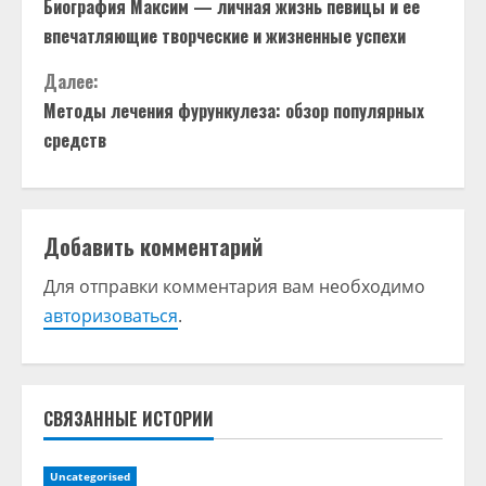
Биография Максим — личная жизнь певицы и ее
р
впечатляющие творческие и жизненные успехи
о
Далее:
д
Методы лечения фурункулеза: обзор популярных
средств
о
л
Добавить комментарий
ж
Для отправки комментария вам необходимо
и
авторизоваться
.
т
ь
СВЯЗАННЫЕ ИСТОРИИ
ч
т
Uncategorised