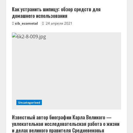
е
Как устранить шипицу: обзор средств для
домашнего использования
н
sib_ecometal
24 апреля 2021
и
е
Uncategorised
Известный автор биографии Карла Великого —
увлекательная исследовательская работа о жизни
и делах великого правителя Средневековья