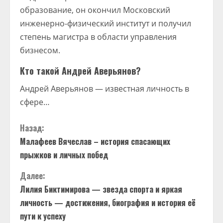
образование, он окончил Московский
инженерно-физический институт и получил
степень магистра в области управления
бизнесом.
Кто такой Андрей Аверьянов?
Андрей Аверьянов — известная личность в
сфере…
П
Назад:
Малафеев Вячеслав – история спасающих
р
прыжков и личных побед
о
Далее:
д
Лилия Биктимирова — звезда спорта и яркая
личность — достижения, биография и история её
о
пути к успеху