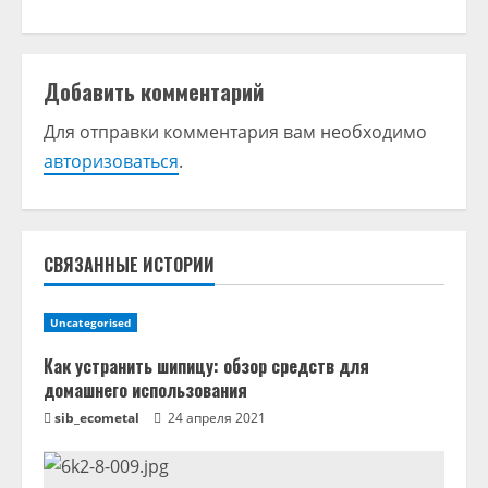
л
ж
Добавить комментарий
и
Для отправки комментария вам необходимо
т
авторизоваться
.
ь
ч
СВЯЗАННЫЕ ИСТОРИИ
т
Uncategorised
е
Как устранить шипицу: обзор средств для
н
домашнего использования
sib_ecometal
24 апреля 2021
и
е