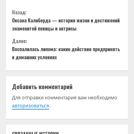
П
Назад:
Оксана Калиберда — история жизни и достижений
р
знаменитой певицы и актрисы
о
Далее:
д
Воспалилась липома: какие действия предпринять
в домашних условиях
о
л
Добавить комментарий
ж
Для отправки комментария вам необходимо
и
авторизоваться
.
т
ь