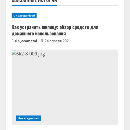
СВЯЗАННЫЕ ИСТОРИИ
ч
т
Uncategorised
е
Как устранить шипицу: обзор средств для
домашнего использования
н
sib_ecometal
24 апреля 2021
и
е
Uncategorised