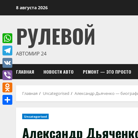
Перейти
8 августа 2026
к
содержимому
РУЛЕВОЙ
WhatsApp
АВТОМИР 24
Telegram
ГЛАВНАЯ
НОВОСТИ АВТО
РЕМОНТ — ЭТО ПРОСТО
VK
Viber
Главная
Uncategorised
Александр Дьяченко — биографи
Odnoklassniki
Отправить
Uncategorised
Александр Дьяченк