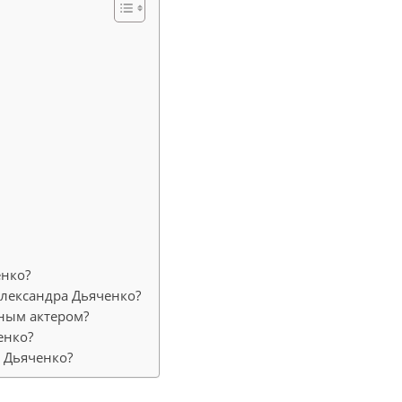
енко?
лександра Дьяченко?
тным актером?
енко?
а Дьяченко?