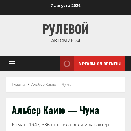
Перейти
7 августа 2026
к
содержимому
РУЛЕВОЙ
АВТОМИР 24
В РЕАЛЬНОМ ВРЕМЕНИ
Основное
меню
Главная
Альбер Камю — Чума
Альбер Камю — Чума
Роман, 1947, 336 стр. сила воли и характер