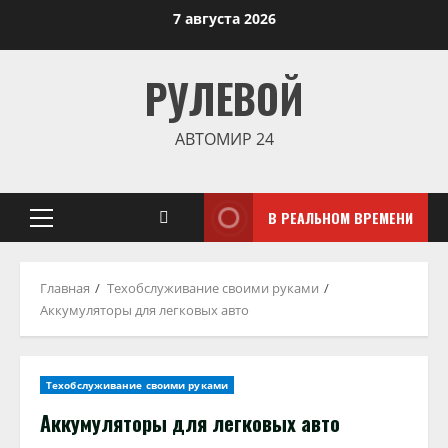
Перейти
7 августа 2026
к
содержимому
РУЛЕВОЙ
АВТОМИР 24
В РЕАЛЬНОМ ВРЕМЕНИ
Основное
меню
Главная
Техобслуживание своими руками
Аккумуляторы для легковых авто
Техобслуживание своими руками
Аккумуляторы для легковых авто