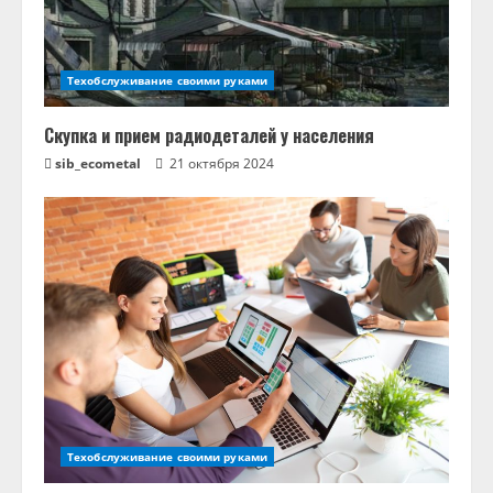
и
е
Техобслуживание своими руками
Скупка и прием радиодеталей у населения
sib_ecometal
21 октября 2024
Техобслуживание своими руками