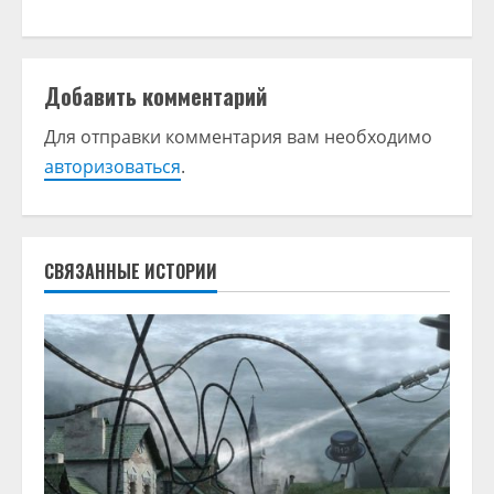
о
л
Добавить комментарий
ж
Для отправки комментария вам необходимо
авторизоваться
.
и
т
ь
СВЯЗАННЫЕ ИСТОРИИ
ч
т
е
н